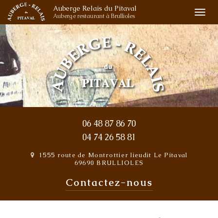
Aller
Auberge Relais du Pitaval
Togg
Auberge restaurant à Brullioles
au
navi
contenu
principal
06 48 87 86 70
04 74 26 58 81
1555 route de Montrottier
lieudit Le Pitaval
69690 BRULLIOLES
Contactez-
nous