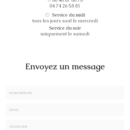
06 48 87 86 70
04 74 26 58 81
Service du midi
tous les jours sauf le mercredi
Service du soir
uniquement le samedi
Envoyez un message
Nom
-
Prénom
Email
:
: