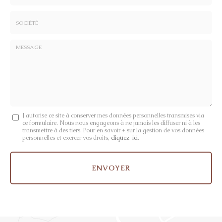
*
*
Tél.
:
*
Société
:
Message
J'autorise ce site à conserver mes données personnelles transmises via
ce formulaire. Nous nous engageons à ne jamais les diffuser ni à les
:
transmettre à des tiers. Pour en savoir + sur la gestion de vos données
personnelles et exercer vos droits,
cliquez-ici
.
*
Acceptation
RGPD
ENVOYER
*