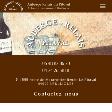
Aller
Auberge Relais du Pitaval
Togg
Auberge restaurant à Brullioles
au
navi
contenu
principal
06 48 87 86 70
04 74 26 58 81
1555 route de Montrottier
lieudit Le Pitaval
69690 BRULLIOLES
Contactez-
nous