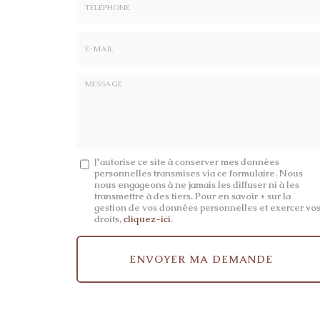
*
:
Téléphone
E-
mail
*
Message
J'autorise ce site à conserver mes données
personnelles transmises via ce formulaire. Nous
:
nous engageons à ne jamais les diffuser ni à les
transmettre à des tiers. Pour en savoir + sur la
*
gestion de vos données personnelles et exercer vo
droits,
cliquez-ici
.
Acceptation
RGPD
ENVOYER MA DEMANDE
*