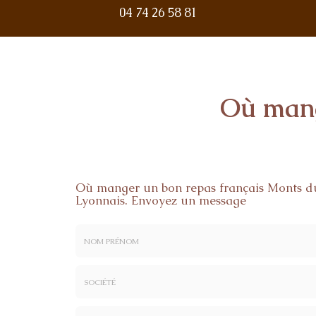
04 74 26 58 81
Où mang
Où manger un bon repas français Monts d
Lyonnais.
Envoyez un message
Nom
&
Prénom
Société