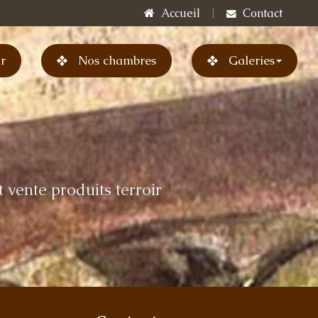
Accueil
|
Contact
ir
Nos chambres
Galeries
Restaurant
Cours de cuisine
Produits terroir
Chambres
t vente produits terroir