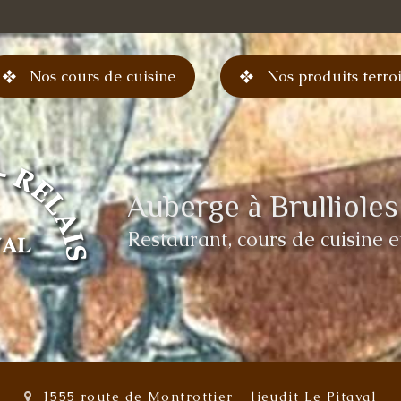
Nos cours de cuisine
Nos produits terro
Auberge à Brullioles
Restaurant, cours de cuisine e
1555 route de Montrottier
-
lieudit Le Pitaval