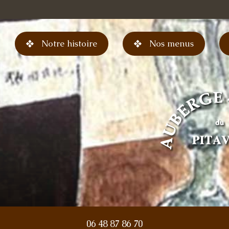
Aller
au
contenu
Notre histoire
Nos menus
principal
06 48 87 86 70