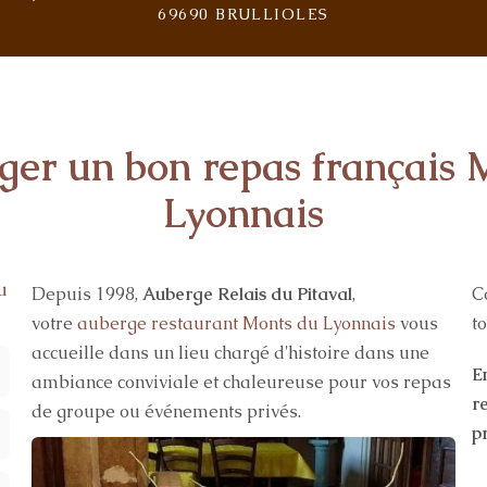
69690 BRULLIOLES
er un bon repas français 
Lyonnais
u
Depuis 1998,
Auberge Relais du Pitaval
,
C
votre
auberge restaurant Monts du Lyonnais
vous
t
accueille dans un lieu chargé d'histoire dans une
E
ambiance conviviale et chaleureuse pour vos repas
r
de groupe ou événements privés.
p